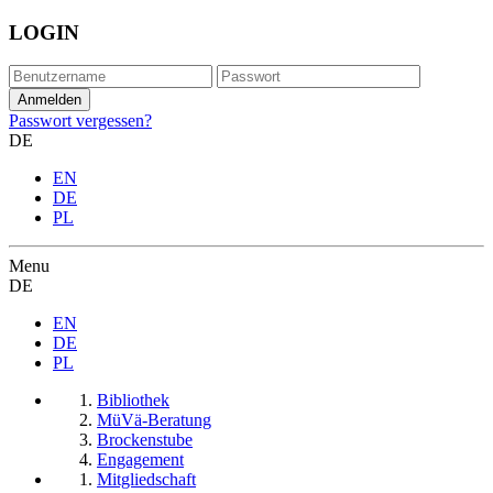
LOGIN
Passwort vergessen?
DE
EN
DE
PL
Menu
DE
EN
DE
PL
Bibliothek
MüVä-Beratung
Brockenstube
Engagement
Mitgliedschaft