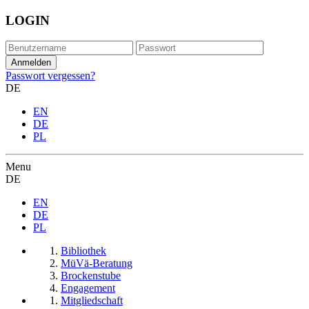
LOGIN
Passwort vergessen?
DE
EN
DE
PL
Menu
DE
EN
DE
PL
Bibliothek
MüVä-Beratung
Brockenstube
Engagement
Mitgliedschaft