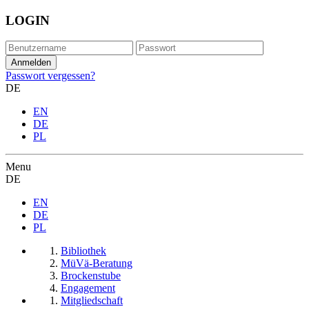
LOGIN
Passwort vergessen?
DE
EN
DE
PL
Menu
DE
EN
DE
PL
Bibliothek
MüVä-Beratung
Brockenstube
Engagement
Mitgliedschaft