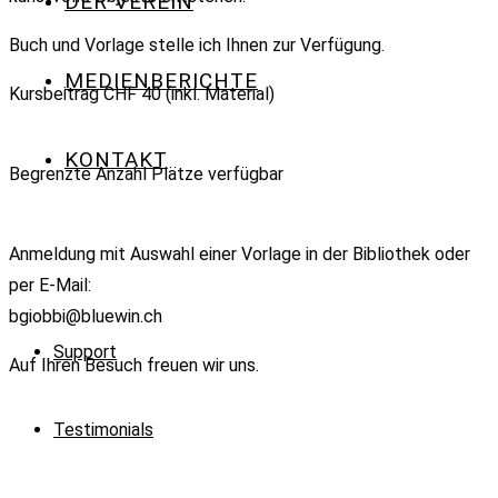
DER VEREIN
Buch und Vorlage stelle ich Ihnen zur Verfügung.
MEDIENBERICHTE
Kursbeitrag CHF 40 (inkl. Material)
KONTAKT
Begrenzte Anzahl Plätze verfügbar
Anmeldung mit Auswahl einer Vorlage in der Bibliothek oder
per E-Mail:
bgiobbi@bluewin.ch
Support
Auf Ihren Besuch freuen wir uns.
Testimonials