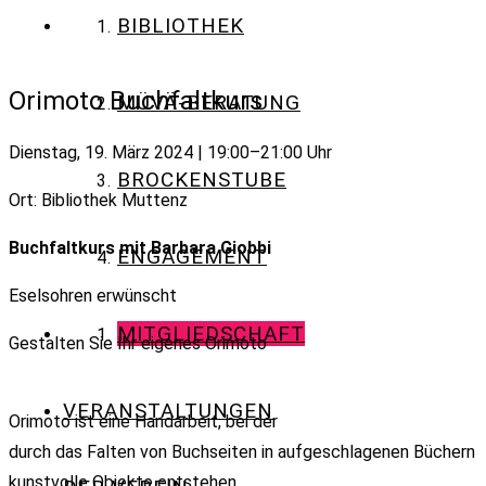
BIBLIOTHEK
Orimoto Buchfaltkurs
MÜVÄ-BERATUNG
Dienstag, 19. März 2024 | 19:00–21:00 Uhr
BROCKENSTUBE
Ort: Bibliothek Muttenz
Buchfaltkurs mit Barbara Giobbi
ENGAGEMENT
Eselsohren erwünscht
MITGLIEDSCHAFT
Gestalten Sie Ihr eigenes Orimoto
VERANSTALTUNGEN
Orimoto ist eine Handarbeit, bei der
durch das Falten von Buchseiten in aufgeschlagenen Büchern
kunstvolle Objekte entstehen.