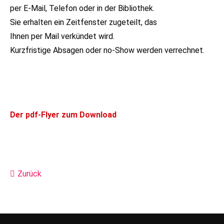
per E-Mail, Telefon oder in der Bibliothek.
Sie erhalten ein Zeitfenster zugeteilt, das
24h
/ 365days
Ihnen per Mail verkündet wird.
Kurzfristige Absagen oder no-Show werden verrechnet.
We offer support for our customers
Mon - Fri 8:00am - 5:00pm
(GMT +1)
Get in touch
Der pdf-Flyer zum Download
Cybersteel Inc.
376-293 City Road, Suite 600
San Francisco, CA 94102
Zurück
Have any questions?
+44 1234 567 890