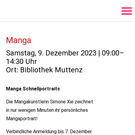
Login
Benutzername
Manga
Samstag, 9. Dezember 2023 | 09:00–
Passwort
14:30 Uhr
Ort: Bibliothek Muttenz
Anmelden
Manga Schnellportraits
Die Mangakünstlerin Simone Xie zeichnet
Register
|
Lost your password?
in nur wenigen Minuten ihr persönliches
Support
Mangaportrait!
Lorem ipsum dolor sit amet:
Verbindliche Anmeldung bis 7. Dezember