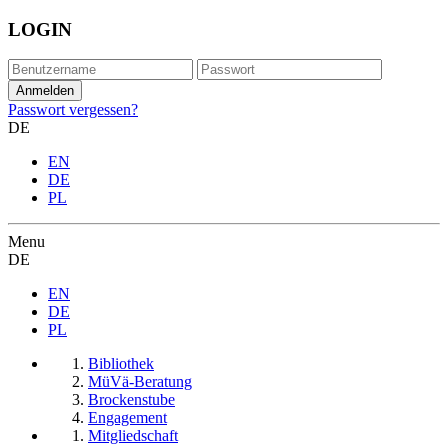
LOGIN
Passwort vergessen?
DE
EN
DE
PL
Menu
DE
EN
DE
PL
Bibliothek
MüVä-Beratung
Brockenstube
Engagement
Mitgliedschaft