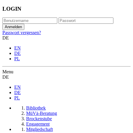
LOGIN
Passwort vergessen?
DE
EN
DE
PL
Menu
DE
EN
DE
PL
Bibliothek
MüVä-Beratung
Brockenstube
Engagement
Mitgliedschaft